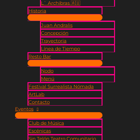
L` Archibras 🇦🇺​
Historia
Juan Andralis
Concepción
Trayectoria
Línea de Tiempo
Resto Bar
Nodo
Menú
Festival Surrealista Nómada
ArtLab
Contacto
Eventos
Club de Música
Escénicas
Sin Telón Teatro Comunitario