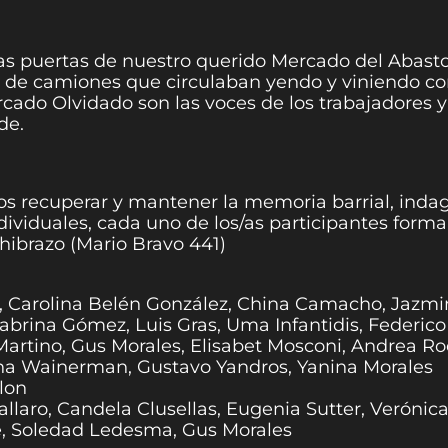
as puertas de nuestro querido Mercado del Abasto
os de camiones que circulaban yendo y viniendo con
rcado Olvidado son las voces de los trabajadores 
de.
os recuperar y mantener la memoria barrial, inda
ividuales, cada uno de los/as participantes forma
hibrazo (Mario Bravo 441)
z, Carolina Belén González, China Camacho, Jazmin
Sabrina Gómez, Luis Gras, Uma Infantidis, Federico
 Martino, Gus Morales, Elisabet Mosconi, Andrea R
sana Wainerman, Gustavo Yandros, Yanina Morales
lon
llaro, Candela Clusellas, Eugenia Sutter, Veróni
se, Soledad Ledesma, Gus Morales