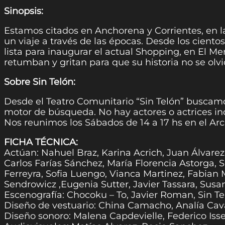
Sinopsis:
Estamos citados en Anchorena y Corrientes, en l
un viaje a través de las épocas. Desde los cient
lista para inaugurar el actual Shopping, en El Me
retumban y gritan para que su historia no se olvi
Sobre Sin Telón:
Desde el Teatro Comunitario “Sin Telón” buscam
motor de búsqueda. No hay actores o actrices ind
Nos reunimos los Sábados de 14 a 17 hs en el Arc
FICHA TÉCNICA:
Actúan: Nahuel Braz, Karina Acrich, Juan Álvare
Carlos Farías Sánchez, María Florencia Astorga, 
Ferreyra, Sofia Luengo, Vianca Martinez, Fabian
Sendrowicz ,Eugenia Sutter, Javier Tassara, Su
Escenografía: Chocoku – To, Javier Roman, Sin Te
Diseño de vestuario: China Camacho, Analía Cava
Diseño sonoro: Malena Capdevielle, Federico Is