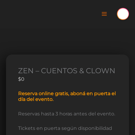
Ir
al
contenido
ZEN
El
El
El
Este
El
El
El
-
precio
precio
precio
producto
precio
precio
precio
CUENTOS
original
original
original
tiene
actual
actual
actual
&
era:
era:
era:
múltiples
es:
es:
es:
ZEN – CUENTOS & CLOWN
CLOWN
$12.000.
$10.000.
$10.000.
variantes.
$8.000.
$8.000.
$10.000.
$
0
cantidad
Las
opciones
se
Reserva online gratis, aboná en puerta el
pueden
día del evento.
elegir
en
Reservas hasta 3 horas antes del evento.
la
página
de
Tickets en puerta según disponibilidad
producto