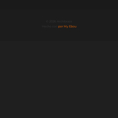
© 2026 Archibrazo
Hecho con
por My Ebou