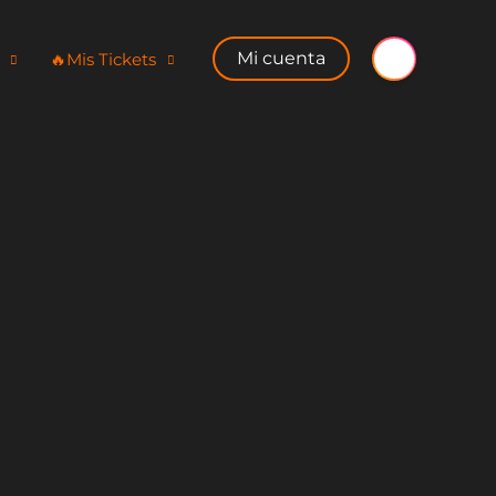
Mi cuenta
🔥​Mis Tickets