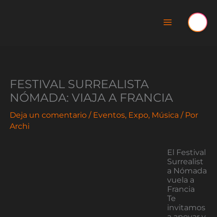
Ir
al
contenido
FESTIVAL SURREALISTA
NÓMADA: VIAJA A FRANCIA
Deja un comentario
/
Eventos
,
Expo
,
Música
/ Por
Archi
El Festival
Surrealist
a Nómada
vuela a
Francia
Te
invitamos
a apoyar y