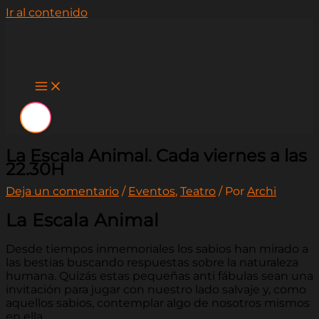
Ir al contenido
La Escala Animal. Cada viernes a las
22.30H
Deja un comentario
/
Eventos
,
Teatro
/ Por
Archi
La Escala Animal
Desde tiempos inmemoriales los sabios han mirado a
las bestias buscando respuestas sobre la naturaleza
humana. Quizás estas pequeñas anti fábulas sean una
invitación para jugar con nuestro lado salvaje y, como
aquellos sabios, contemplar algo de nosotros mismos
en ella.