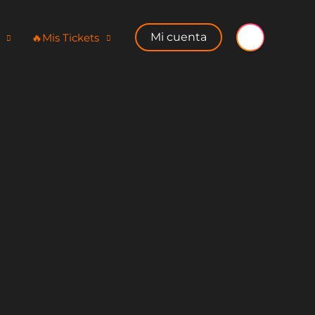
Mi cuenta
🔥​Mis Tickets