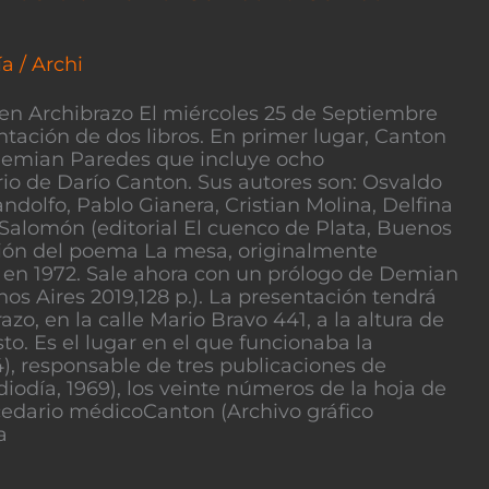
ía
/
Archi
 en Archibrazo El miércoles 25 de Septiembre
sentación de dos libros. En primer lugar, Canton
 Demian Paredes que incluye ocho
ario de Darío Canton. Sus autores son: Osvaldo
andolfo, Pablo Gianera, Cristian Molina, Delfina
Salomón (editorial El cuenco de Plata, Buenos
ición del poema La mesa, originalmente
a en 1972. Sale ahora con un prólogo de Demian
os Aires 2019,128 p.). La presentación tendrá
azo, en la calle Mario Bravo 441, a la altura de
sto. Es el lugar en el que funcionaba la
), responsable de tres publicaciones de
odía, 1969), los veinte números de la hoja de
cedario médicoCanton (Archivo gráfico
a