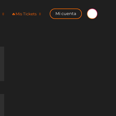
Mi cuenta
🔥​Mis Tickets