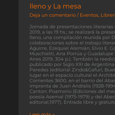
Doble
lleno y La mesa
de
libros
Deja un comentario
/
Eventos
,
Librer
de
Dario
Jornada de presentaciones literarias
Canton:
2019, a las 19 hs.; se realizará la pre
Canton
lleno, una compilación reunida por
lleno
colaboraciones sobre el trabajo liter
y
Aguirre, Ezequiel Alemián, Elvio E. G
La
Muschietti, Ana Porrúa y Guadalupe 
mesa
Aires 2019, 304 p.). También la reed
publicado por Siglo XXI de Argentin
Paredes (editorial Zindo&Gafuri, Buen
lugar en el espacio cultural el Archibr
Corrientes 3600, en el barrio del Aba
imprenta de Juan Andralis (1928-1994
Canton: Poamorio (Ediciones del medi
poesía Asemal (1975-1979) y del Abe
editorial,1977). Entrada libre y gratuit
Leer más »