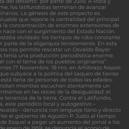
a del desierto” por parte de Julio. A Roca y
me, los latifundistas terminan de avanzar
ginarios. La génesis de este proyecto es
luable que repone la centralidad del principal
a la concentración de enormes extensiones de
e nace con el surgimiento del Estado Nación.
estaba olvidado: los tiempos de robo constante
or parte de la oligarquía terrateniente. En esta
obra nos permite rescatar un Osvaldo Bayer
s tenía una producción periodística enorme.
l con el tema de los pueblos originarios”.
rnes 17 Noviembre. 18 Hrs. en Arhibrazo Napoli
ue subyace a la política del saqueo de tierras
está llena de personas de todas las edades.
an notan mientras escuchan atentamente un
ntrarnos en las raíces de la desigualdad: el
 tenencia de la tierra. Contra el Latifundio,
a, este periódico local y autogestivo –
 Osvaldo – denuncia con lenguaje llano y directo
te el gobierno de Agustín P. Justo al tiempo
 de Esquel a pagar un aumento del jornal a los
de enero de 1959, se denuncia el acopio de