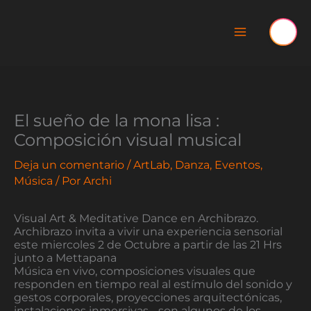
Ir
al
contenido
El sueño de la mona lisa :
Composición visual musical
Deja un comentario
/
ArtLab
,
Danza
,
Eventos
,
Música
/ Por
Archi
Visual Art & Meditative Dance en Archibrazo.
Archibrazo invita a vivir una experiencia sensorial
este miercoles 2 de Octubre a partir de las 21 Hrs
junto a Mettapana
Música en vivo, composiciones visuales que
responden en tiempo real al estímulo del sonido y
gestos corporales, proyecciones arquitectónicas,
instalaciones inmersivas… son algunos de los